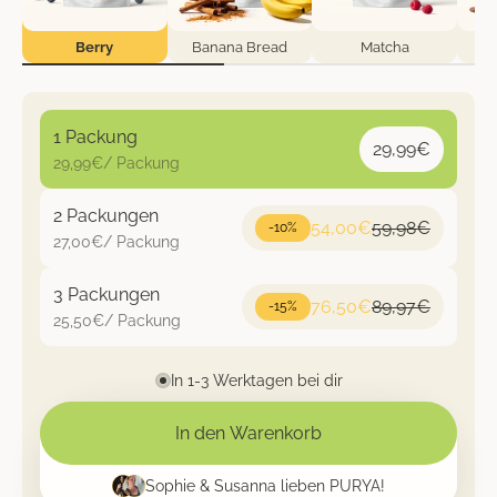
Berry
Banana Bread
Matcha
1 Packung
Angebot
29,99€
29,99€/ Packung
2 Packungen
Angebot
Regulärer Preis
54,00€
59,98€
-10%
27,00€/ Packung
3 Packungen
Angebot
Regulärer Preis
76,50€
89,97€
-15%
25,50€/ Packung
In 1-3 Werktagen bei dir
In den Warenkorb
Sophie & Susanna lieben PURYA!