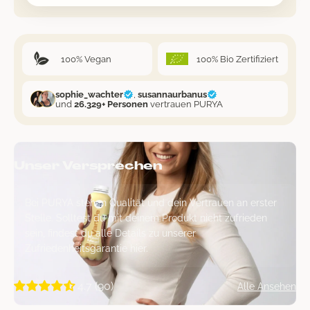
100% Vegan
100% Bio Zertifiziert
sophie_wachter
,
susannaurbanus
und
26.329+ Personen
vertrauen PURYA
Unser Versprechen
Bei PURYA stehen Qualität und dein Vertrauen an erster
Stelle. Solltest du mit deinem Produkt nicht zufrieden
sein, findest du alle Details zu unserer
Zufriedenheitsgarantie hier.
4.7 (90)
Alle Ansehen